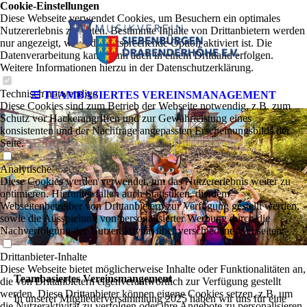
Cookie-Einstellungen
Diese Webseite verwendet Cookies, um Besuchern ein optimales
Nutzererlebnis zu bieten. Bestimmte Inhalte von Drittanbietern werden
nur angezeigt, wenn die entsprechende Option aktiviert ist. Die
Datenverarbeitung kann dann auch in einem Drittland erfolgen.
Weitere Informationen hierzu in der Datenschutzerklärung.
Technisch notwendige
TEAMBASIERTES VEREINSMANAGEMENT
Diese Cookies sind zum Betrieb der Webseite notwendig, z.B. zum
Schutz vor Hackerangriffen und zur Gewährleistung eines
konsistenten und der Nachfrage angepassten Erscheinungsbilds der
Seite.
Analytische
Diese Cookies werden verwendet, um das Nutzererlebnis weiter zu
optimieren. Hierunter fallen auch Statistiken, die dem
Webseitenbetreiber von Drittanbietern zur Verfügung gestellt werden,
sowie die Ausspielung von personalisierter Werbung durch die
Nachverfolgung der Nutzeraktivität über verschiedene Webseiten.
Drittanbieter-Inhalte
Diese Webseite bietet möglicherweise Inhalte oder Funktionalitäten an,
Teambasiertes Vereinsmangement
die von Drittanbietern eigenverantwortlich zur Verfügung gestellt
werden. Diese Drittanbieter können eigene Cookies setzen, z.B. um
In unserer Mitgliederversammlung 2025 haben wir uns für eine
die Nutzeraktivität zu verfolgen oder ihre Angebote zu personalisieren